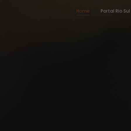
Home
Portal Rio Sul