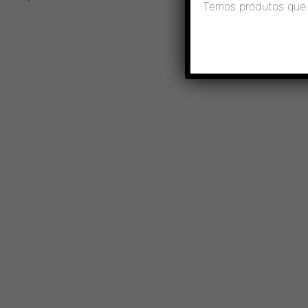
Temos produtos que 
.