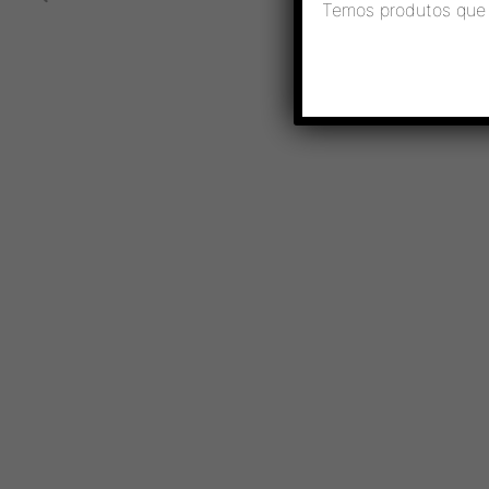
Temos produtos que 
.