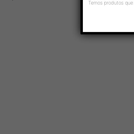
Temos produtos que 
.