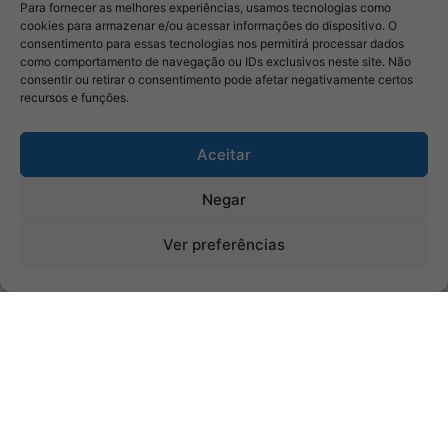
Para fornecer as melhores experiências, usamos tecnologias como
cookies para armazenar e/ou acessar informações do dispositivo. O
consentimento para essas tecnologias nos permitirá processar dados
como comportamento de navegação ou IDs exclusivos neste site. Não
consentir ou retirar o consentimento pode afetar negativamente certos
recursos e funções.
Aceitar
Negar
Ver preferências