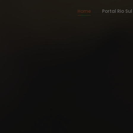
Home
Portal Rio Sul