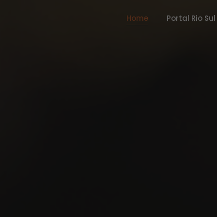
Home
Portal Rio Sul