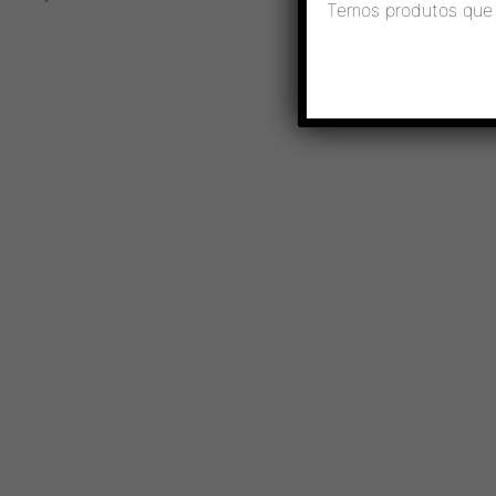
Temos produtos que 
.