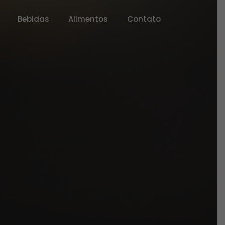
Bebidas
Alimentos
Contato