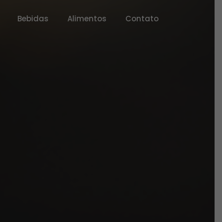
Bebidas
Alimentos
Contato