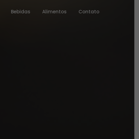
Bebidas
Alimentos
Contato