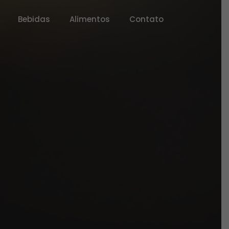
Bebidas
Alimentos
Contato