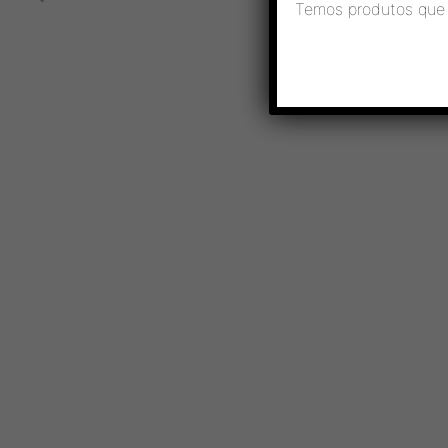
Temos produtos que 
.