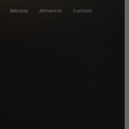
Bebidas
Alimentos
Contato