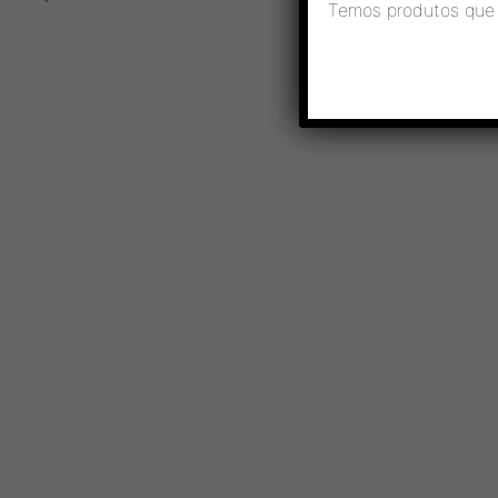
Temos produtos que 
.