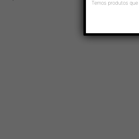
Temos produtos que 
.