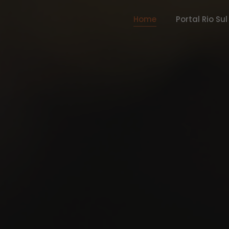
Home
Portal Rio Sul