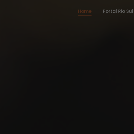
Home
Portal Rio Sul