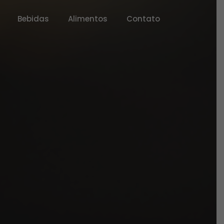
Bebidas
Alimentos
Contato