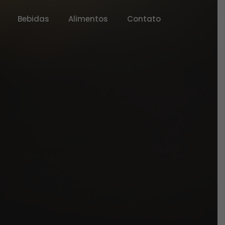
Bebidas
Alimentos
Contato