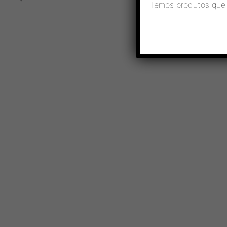
Temos produtos que 
.