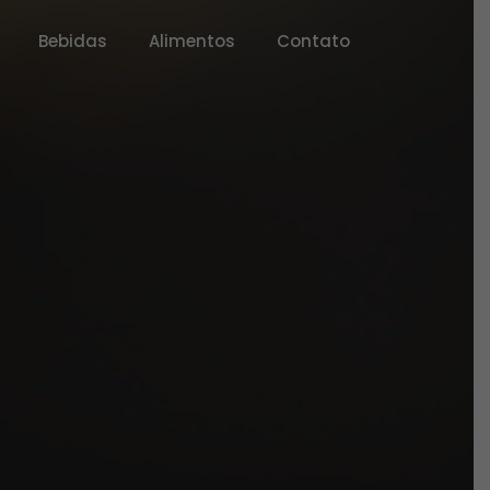
Bebidas
Alimentos
Contato